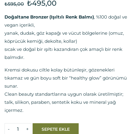
₺
495,00
₺
595,00
Doğaltane Bronzer (Işıltılı Renk Balmı)
, %100 doğal ve
vegan içerikli,
yanak, dudak, göz kapağı ve vücut bölgelerine (omuz,
köprücük kemiği, dekolte, kollar)
sıcak ve doğal bir ışıltı kazandıran çok amaçlı bir renk
balmıdır.
Kremsi dokusu ciltle kolay bütünleşir, gözenekleri
tıkamaz ve gün boyu soft bir “healthy glow” görünümü
sunar.
Clean beauty standartlarına uygun olarak üretilmiştir;
talk, silikon, paraben, sentetik koku ve mineral yağ
içermez.
SEPETE EKLE