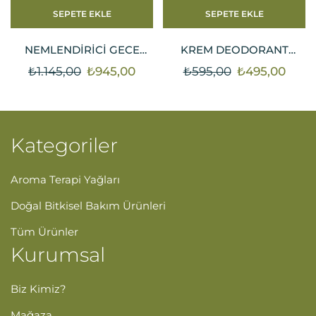
SEPETE EKLE
SEPETE EKLE
NEMLENDIRICI GECE
KREM DEODORANT
KREMI – KARMA CILTLER |
(PORTAKAL–ITIR) 30 ML |
₺
1.145,00
₺
945,00
₺
595,00
₺
495,00
%100 DOĞAL & VEGAN –
DOĞAL & VEGAN TER
50 ML
ÖNLEYICI BAKIM
Kategoriler
Aroma Terapi Yağları
Doğal Bitkisel Bakım Ürünleri
Tüm Ürünler
Kurumsal
Biz Kimiz?
Mağaza