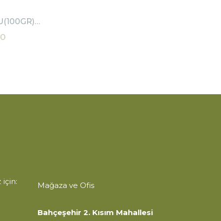
(100GR)-
M
00
 için:
Mağaza ve Ofis
Bahçeşehir 2. Kısım Mahallesi