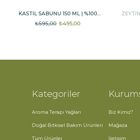
KASTIL SABUNU 150 ML | %100
ZEYTIN
DOĞAL & VEGAN SAF SIVI SABUN
₺
595,00
₺
495,00
Kategoriler
Kurum
Aroma Terapi Yağları
Biz Kimiz?
Doğal Bitkisel Bakım Ürünleri
Mağaza
Tüm Ürünler
İletişim