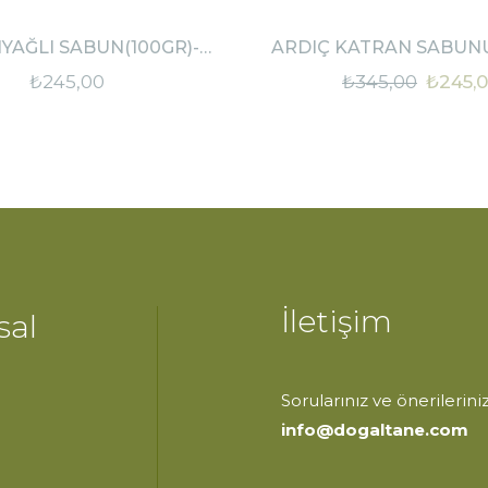
YAĞLI SABUN(100GR)-
ARDIÇ KATRAN SABUNU
SOĞUK YÖNTEM
SOĞUK YÖNTE
₺
245,00
₺
345,00
₺
245,
İletişim
sal
Sorularınız ve önerileriniz
info@dogaltane.com