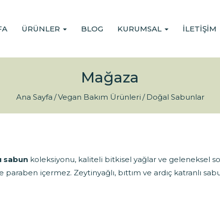
FA
ÜRÜNLER
BLOG
KURUMSAL
İLETIŞIM
Mağaza
Ana Sayfa
Vegan Bakım Ürünleri
Doğal Sabunlar
ı sabun
koleksiyonu, kaliteli bitkisel yağlar ve geleneksel s
ve paraben içermez. Zeytinyağlı, bıttım ve ardıç katranlı sabu